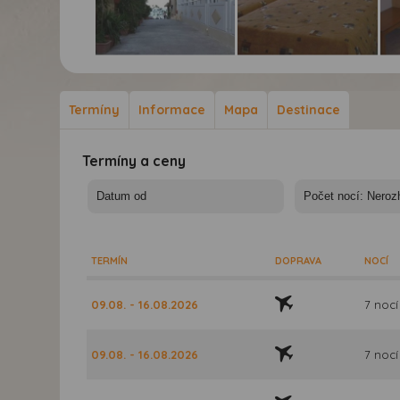
Apartmány Stegna
Apartmány Stegna
Ap
Star - Rhodos, Stegna-
Star - Rhodos, Stegna-
Sta
Apartmány Stegna
Apartmány Stegna
Ap
Termíny
Informace
Mapa
Destinace
Star
Star
Sta
Termíny a ceny
TERMÍN
DOPRAVA
NOCÍ
09.08. - 16.08.2026
7 nocí
09.08. - 16.08.2026
7 nocí