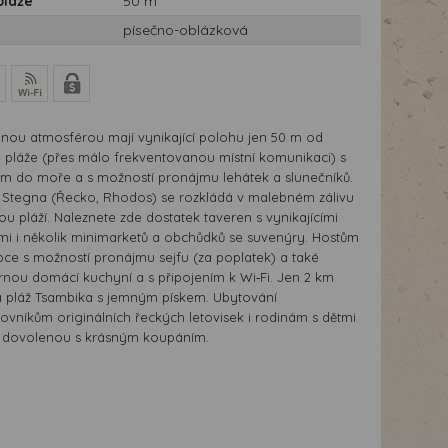
pláže
50 m
písečno-oblázková
nou atmosférou mají vynikající polohu jen 50 m od
 pláže (přes málo frekventovanou místní komunikaci) s
m do moře a s možností pronájmu lehátek a slunečníků.
o Stegna (Řecko, Rhodos) se rozkládá v malebném zálivu
 pláží. Naleznete zde dostatek taveren s vynikajícími
ami i několik minimarketů a obchůdků se suvenýry. Hostům
epce s možností pronájmu sejfu (za poplatek) a také
rnou domácí kuchyní a s připojením k Wi‑Fi. Jen 2 km
lá pláž Tsambika s jemným pískem. Ubytování
vníkům originálních řeckých letovisek i rodinám s dětmi
u dovolenou s krásným koupáním.