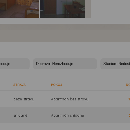
artmány Stegna
Apartmány Stegna
Apartmány Stegna
r - Rhodos, Stegna-
Star - Rhodos, Stegna-
Star - Rhodos, Stegna-
artmány Stegna
Apartmány Stegna
Apartmány Stegna
r
Star
Star
STRAVA
POKOJ
DO
beze stravy
Apartmán bez stravy
snídaně
Apartmán snídaně