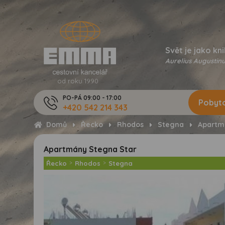
Svět je jako kni
Aurelius Augustinu
od roku 1990
PO-PÁ 09:00 - 17:00
Pobyto
+420 542 214 343
Domů
Řecko
Rhodos
Stegna
Apartm
Apartmány Stegna Star
Řecko
>
Rhodos
>
Stegna