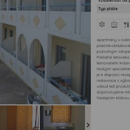
Vzdálenost od 
Typ pláže
Apartmány s rodin
písečně‑oblázkové
pozvolným vstupe
Poklidné letovisk
lemovaném krásnou
řeckými specialit
je k dispozici rec
restaurace s výbo
odsud leží proslu
doporučujeme milo
hledajícím klidno