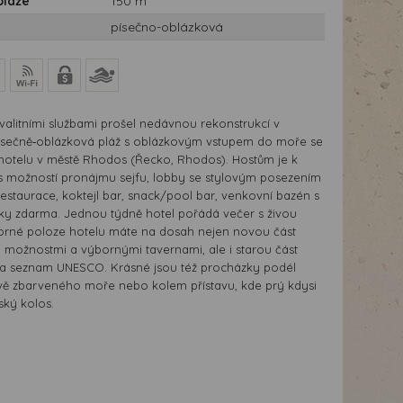
pláže
150 m
písečno-oblázková
valitními službami prošel nedávnou rekonstrukcí v
Písečně‑oblázková pláž s oblázkovým vstupem do moře se
hotelu v městě Rhodos (Řecko, Rhodos). Hostům je k
 s možností pronájmu sejfu, lobby se stylovým posezením
restaurace, koktejl bar, snack/pool bar, venkovní bazén s
íky zdarma. Jednou týdně hotel pořádá večer s živou
orné poloze hotelu máte na dosah nejen novou část
 možnostmi a výbornými tavernami, ale i starou část
a seznam UNESCO. Krásné jsou též procházky podél
vě zbarveného moře nebo kolem přístavu, kde prý kdysi
ský kolos.