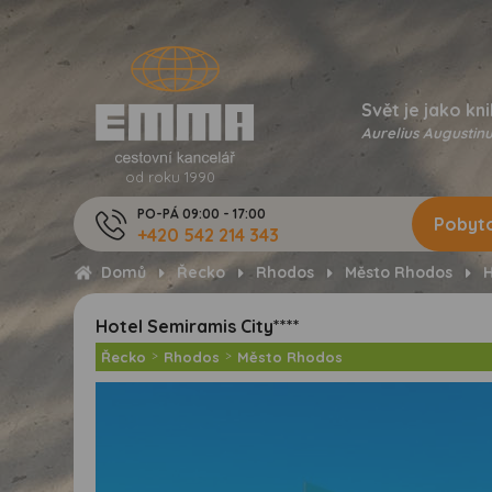
Svět je jako kni
Aurelius Augustinu
od roku 1990
PO-PÁ 09:00 - 17:00
Pobyto
+420 542 214 343
Domů
Řecko
Rhodos
Město Rhodos
H
Hotel Semiramis City****
Řecko
>
Rhodos
>
Město Rhodos