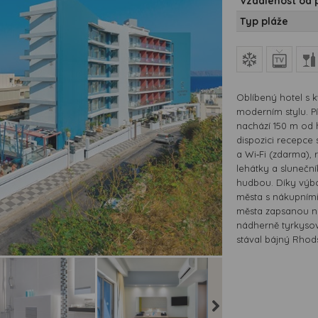
Vzdálenost od 
Typ pláže
Oblíbený hotel s k
moderním stylu. 
nachází 150 m od 
dispozici recepce
a Wi‑Fi (zdarma), 
lehátky a slunečn
hudbou. Díky výb
města s nákupními
města zapsanou n
nádherně tyrkyso
stával bájný Rhod