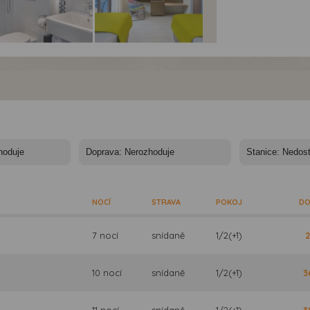
el Semiramis City****
Hotel Semiramis City****
Hotel Semiramis City***
otel Semiramis -
- Hotel Semiramis -
- Hotel Semiramis -
dos - Řecko
Rhodos - Řecko
Rhodos - Řecko
NOCÍ
STRAVA
POKOJ
DO
7 nocí
snídaně
1/2(+1)
2
10 nocí
snídaně
1/2(+1)
3
11 nocí
snídaně
1/2(+1)
3