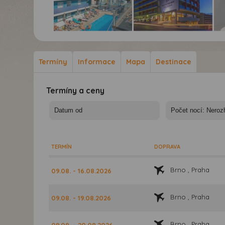
Hotel Semiramis City****
Hotel Semiramis City****
Hot
- Hotel Semiramis -
- Hotel Semiramis -
- H
Rhodos - Řecko
Rhodos - Řecko
Rho
Termíny
Informace
Mapa
Destinace
Termíny a ceny
TERMÍN
DOPRAVA
Brno , Praha
09.08. - 16.08.2026
Brno , Praha
09.08. - 19.08.2026
Brno , Praha
09.08. - 20.08.2026