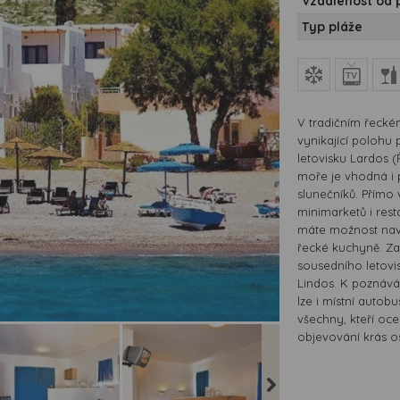
Vzdálenost od 
Typ pláže
V tradičním řecké
vynikající polohu 
letovisku Lardos 
moře je vhodná i 
slunečníků. Přímo 
minimarketů i rest
máte možnost navšt
řecké kuchyně. Za
sousedního letovis
Lindos. K poznává
lze i místní auto
všechny, kteří oc
objevování krás os