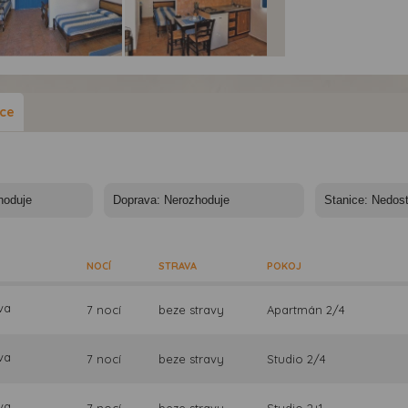
dia Katikies -
Studia Katikies -
Studia Katikies -
dos, Lardos, Studia
Rhodos, Lardos, Studia
Rhodos, Lardos, Studi
ikies
Katikies
Katikies
ace
NOCÍ
STRAVA
POKOJ
va
7 nocí
beze stravy
Apartmán 2/4
va
7 nocí
beze stravy
Studio 2/4
va
7 nocí
beze stravy
Studio 2+1