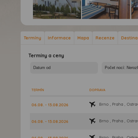
Studia Katikies -
Studia Katikies -
Stu
Rhodos, Lardos, Studia
Rhodos, Lardos, Studia
Rho
Katikies
Katikies
Kat
Termíny
Informace
Mapa
Recenze
Destin
Termíny a ceny
TERMÍN
DOPRAVA
Brno , Praha , Ostra
06.08. - 13.08.2026
Brno , Praha , Ostra
06.08. - 13.08.2026
Brno , Praha , Ostra
06.08. - 13.08.2026