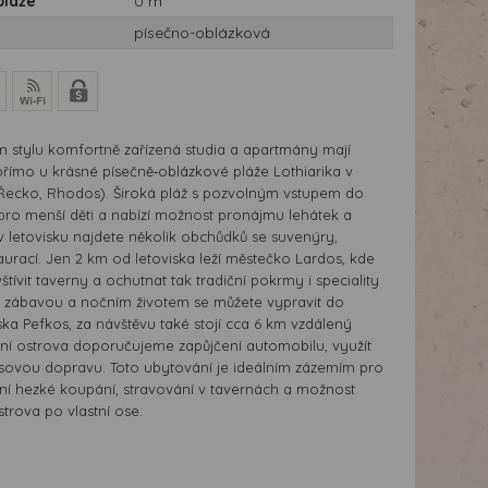
pláže
0 m
písečno-oblázková
m stylu komfortně zařízená studia a apartmány mají
přímo u krásné písečně‑oblázkové pláže Lothiarika v
(Řecko, Rhodos). Široká pláž s pozvolným vstupem do
pro menší děti a nabízí možnost pronájmu lehátek a
v letovisku najdete několik obchůdků se suvenýry,
aurací. Jen 2 km od letoviska leží městečko Lardos, kde
ívit taverny a ochutnat tak tradiční pokrmy i speciality
 zábavou a nočním životem se můžete vypravit do
ka Pefkos, za návštěvu také stojí cca 6 km vzdálený
ní ostrova doporučujeme zapůjčení automobilu, využít
busovou dopravu. Toto ubytování je ideálním zázemím pro
ení hezké koupání, stravování v tavernách a možnost
trova po vlastní ose.