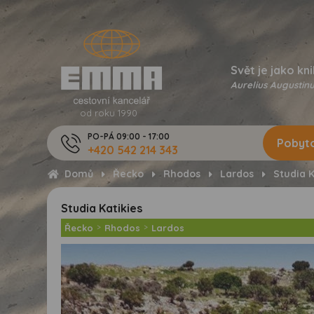
Svět je jako kni
Aurelius Augustinu
od roku 1990
PO-PÁ 09:00 - 17:00
Pobyto
+420 542 214 343
Domů
Řecko
Rhodos
Lardos
Studia K
Studia Katikies
Řecko
>
Rhodos
>
Lardos