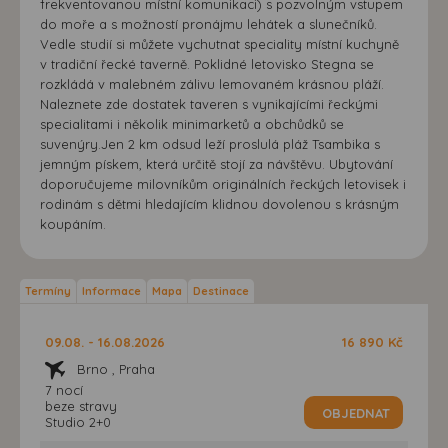
frekventovanou místní komunikaci) s pozvolným vstupem
do moře a s možností pronájmu lehátek a slunečníků.
Vedle studií si můžete vychutnat speciality místní kuchyně
v tradiční řecké taverně. Poklidné letovisko Stegna se
rozkládá v malebném zálivu lemovaném krásnou pláží.
Naleznete zde dostatek taveren s vynikajícími řeckými
specialitami i několik minimarketů a obchůdků se
suvenýry.Jen 2 km odsud leží proslulá pláž Tsambika s
jemným pískem, která určitě stojí za návštěvu. Ubytování
doporučujeme milovníkům originálních řeckých letovisek i
rodinám s dětmi hledajícím klidnou dovolenou s krásným
koupáním.
Termíny
Informace
Mapa
Destinace
09.08. - 16.08.2026
16 890 Kč
Brno , Praha
7 nocí
beze stravy
OBJEDNAT
Studio 2+0