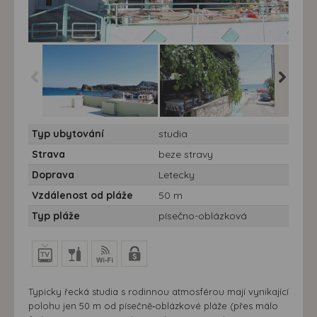
Studia Marianthi - Studia
Studia Marianthi - Studia
Studia M
Typ ubytování
studia
Marianthi
Marianthi
Marianth
Strava
beze stravy
Doprava
Letecky
Vzdálenost od pláže
50 m
Typ pláže
písečno-oblázková
Typicky řecká studia s rodinnou atmosférou mají vynikající
polohu jen 50 m od písečně‑oblázkové pláže (přes málo