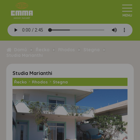
Domů
Řecko
Rhodos
Stegna
Studia Marianthi
Studia Marianthi
Řecko
>
Rhodos
>
Stegna