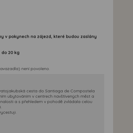
eny v pokynech na zájezd, které budou zaslány
 do 20 kg
avazadla) není povoleno.
Svatojakubská cesta do Santiaga de Compostela
tním ubytováním v centrech navštívených měst a
znalosti a s přehledem v pohodě zvládala celou
.
ycestuji.