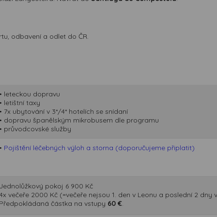
tu, odbavení a odlet do ČR.
• leteckou dopravu
• letištní taxy
• 7x ubytování v 3*/4* hotelích se snídaní
• dopravu španělským mikrobusem dle programu
• průvodcovské služby
•
Pojištění léčebných výloh a storna (doporučujeme připlatit)
Jednolůžkový pokoj 6 900 Kč
4x večeře 2000 Kč (=večeře nejsou 1. den v Leonu a poslední 2 dny 
Předpokládaná částka na vstupy
60 €
.