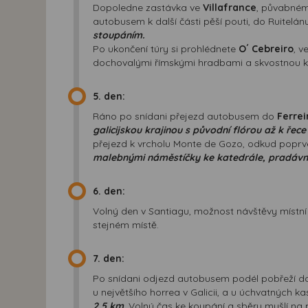
Dopoledne zastávka ve
Villafrance
, půvabném
autobusem k další části pěší pouti, do Ruitelán
stoupáním.
Po ukončení túry si prohlédnete
O´ Cebreiro
, v
dochovalými římskými hradbami a skvostnou k
5. den:
Ráno po snídani přejezd autobusem do
Ferrei
galicijskou krajinou s původní flórou až k řece
přejezd k vrcholu Monte de Gozo, odkud poprv
malebnými náměstíčky ke katedrále, pradávné
6. den:
Volný den v Santiagu, možnost návštěvy místní
stejném místě.
7. den:
Po snídani odjezd autobusem podél pobřeží 
u největšího horrea v Galicii, a u úchvatných k
2,5 km.
Volný čas ke koupání a sběru mušlí na 