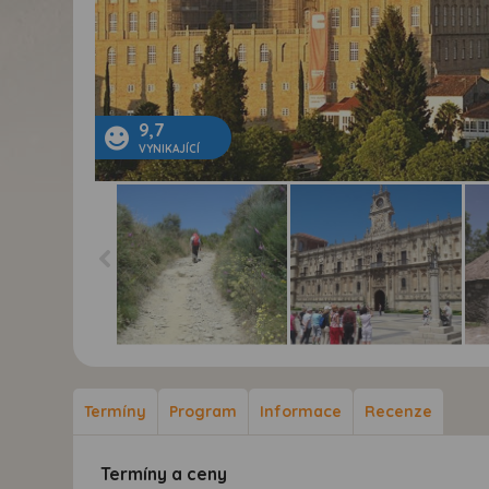
9,7
VYNIKAJÍCÍ
Svatojakubská pouť -
Svatojakubská pouť -
Sva
cestou necestou do
cestou necestou do
ces
Santiaga a na
Santiaga a na
San
Termíny
Program
Informace
Recenze
Finisterre - letecky -
Finisterre - letecky -
Fin
Poutník na cestě
Convento de San
Ceb
Marcos-León
Termíny a ceny