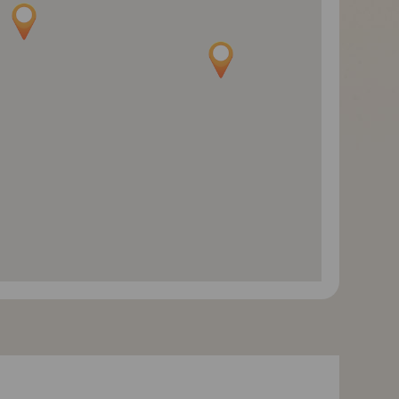
Svatojakubská pouť -
Svatojakubská pouť -
Svatojakubská po
cestou necestou do
cestou necestou do
cestou necestou 
Santiaga a na
Santiaga a na
Santiaga a na
Finisterre - letecky -
Finisterre - letecky -
Finisterre - letecky
Carnota
Poutníci na cestě
Krajina s náprstní