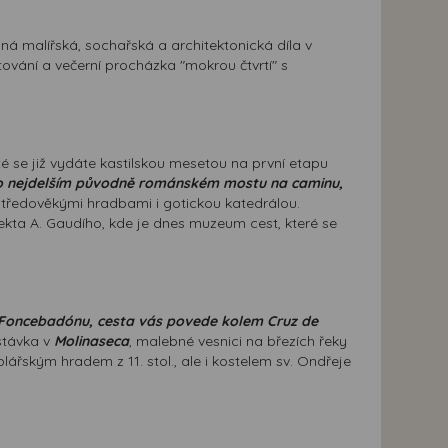
olná malířská, sochařská a architektonická díla v
ování a večerní procházka "mokrou čtvrtí" s
é se již vydáte kastilskou mesetou na první etapu
e po nejdelším původně románském mostu na caminu,
ředověkými hradbami i gotickou katedrálou.
ta A. Gaudího, kde je dnes muzeum cest, které se
Foncebadónu, cesta vás povede kolem Cruz de
távka v
Molinaseca
, malebné vesnici na březích řeky
plářským hradem z 11. stol., ale i kostelem sv. Ondřeje