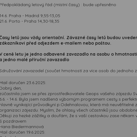
Předpokládaný letový řád (místní časy) : bude upřesněno
14.6. Praha - Madrid 9,55-13,05
21.6. Porto - Praha 14,30-18,35
Časy letů jsou vždy orientační. Závazné časy letů budou uved
zákazníkovi před odjezdem e-mailem nebo poštou.
V ceně letu je jedno odbavené zavazadlo na osobu o hmotnosti
a jedno malé příruční zavazadlo
Sdružování zavazadel (součet hmotností za více osob do jednoho z
Mail doručen 23.6.2025:
Dobrý den,
zúčastnila jsem se přes zprostředkovatele Geops vašeho zájezdu 
6.6. - 14.6. Byla jsem nadšená výborným programem cesty s perfek
hlavně vynikající průvodkyní p.Odehnalovou, která má neuvěřitelné 
organizaci zájezdu. Myslím, že ohlasy všech účastníků jsou obdobné
Děkuji za hezké zážitky a doufám, že s vaší cestovkou zase někam v
S pozdravem
Hana Biedermannová
Mail doručen 19.6.2025: