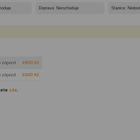
 zájezd
6900
Kč
 zájezd
2000
Kč
dete
zde
.