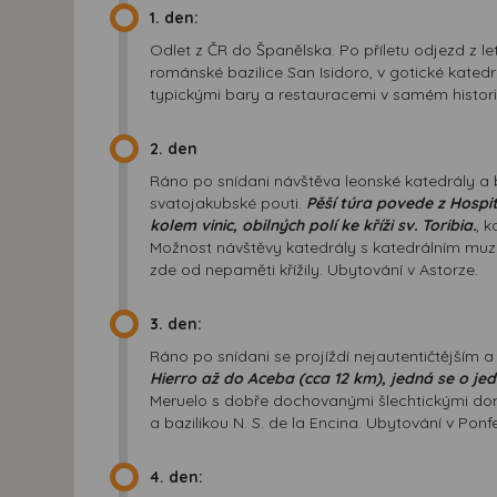
1. den:
Odlet z ČR do Španělska. Po příletu odjezd z 
románské bazilice San Isidoro, v gotické kated
typickými bary a restauracemi v samém histor
2. den
Ráno po snídani návštěva leonské katedrály a 
svatojakubské pouti.
Pěší túra povede z Hospi
kolem vinic, obilných polí ke kříži sv. Toribia.
, 
Možnost návštěvy katedrály s katedrálním muz
zde od nepaměti křížily. Ubytování v Astorze.
3. den:
Ráno po snídani se projíždí nejautentičtějším
Hierro až do Aceba (cca 12 km), jedná se o je
Meruelo s dobře dochovanými šlechtickými d
a bazilikou N. S. de la Encina. Ubytování v Ponf
4. den: