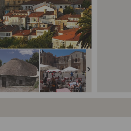
tojakubská pouť -
Svatojakubská pouť -
Svatojakubská pouť -
tou necestou do
cestou necestou do
cestou necestou do
tiaga a na
Santiaga a na
Santiaga a na
isterre - letecky - O
Finisterre - letecky -
Finisterre - letecky -
reiro
León
Astorga