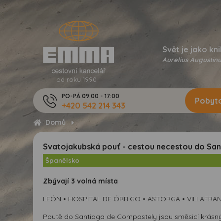
Svět je jako kni
Aurelius Augustinu
od roku 1990
PO-PÁ 09:00 - 17:00
Pobyto
+420 542 214 343
Domů
Svatojakubská pouť - cestou necestou do Santi
Španělsko
Zbývají 3 volná místa
LEÓN • HOSPITAL DE ÓRBIGO • ASTORGA • VILLAFRA
Poutě do Santiaga de Compostely jsou směsicí krásnýc