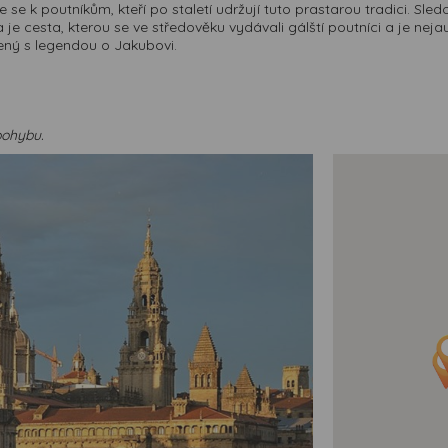
se k poutníkům, kteří po staletí udržují tuto prastarou tradici. Sle
a je cesta, kterou se ve středověku vydávali gálští poutníci a je ne
ojený s legendou o Jakubovi.
pohybu.