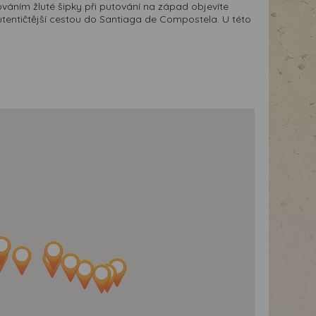
dováním žluté šipky při putování na západ objevíte
jautentičtější cestou do Santiaga de Compostela. U této