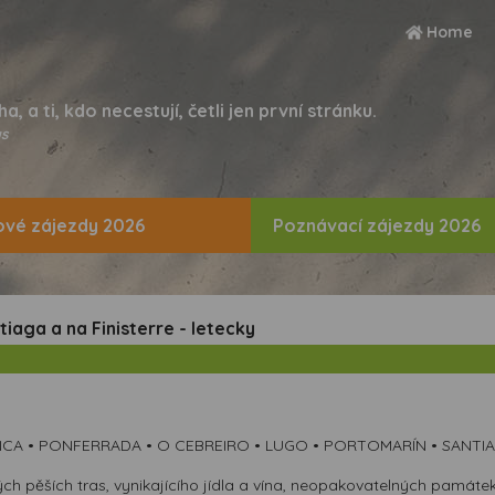
Home
ha, a ti, kdo necestují, četli jen první stránku.
s
vé zájezdy 2026
Poznávací zájezdy 2026
aga a na Finisterre - letecky
NCA • PONFERRADA • O CEBREIRO • LUGO • PORTOMARÍN • SANTI
h pěších tras, vynikajícího jídla a vína, neopakovatelných památe