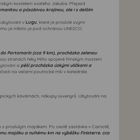
nským kostelem svatého Jakuba. Přejezd
zmanitou a působivou krajinou, ale i s delším
a ubytování v
Lugu
, které je proslulé svými
rému je město je pod ochranou UNESCO.
s do Portomarín (cca 9 km), procházka zelenou
obou stranách řeky Miňo spojené římským mostem
ytování a
pěší procházka úzkými uličkami a
časti na večerní poutnické mši v katedrále.
typických kavárnách, nákupy suvenýrů. Ubytování na
u s proslulým majákem. Po cestě zastávka v Carnotě,
lému majáku a nultému km na výběžku Finisterre. cca