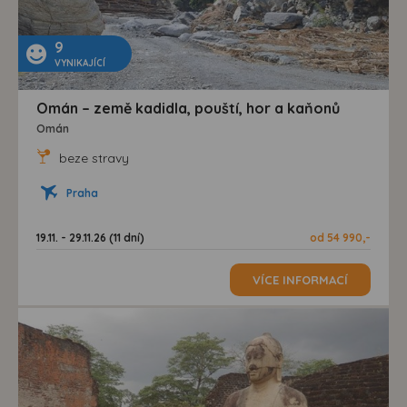
9
VYNIKAJÍCÍ
Omán – země kadidla, pouští, hor a kaňonů
Omán
beze stravy
Praha
19.11. - 29.11.26 (11 dní)
od 54 990,-
VÍCE INFORMACÍ