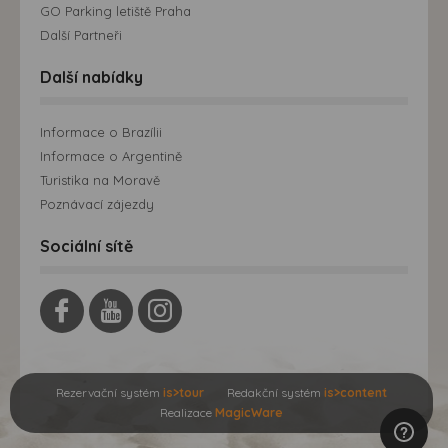
GO Parking letiště Praha
Další Partneři
Další nabídky
Informace o Brazílii
Informace o Argentině
Turistika na Moravě
Poznávací zájezdy
Sociální sítě
Rezervační systém
is>tour
Redakční systém
is>content
Realizace
MagicWare