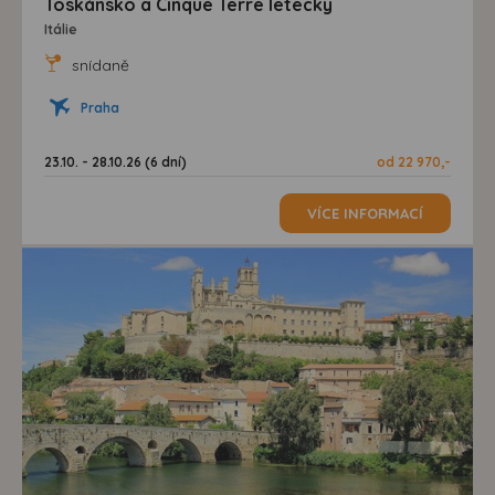
Toskánsko a Cinque Terre letecky
Itálie
snídaně
Praha
23.10. - 28.10.26 (6 dní)
od 22 970,-
VÍCE INFORMACÍ