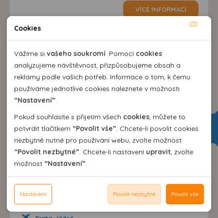
VÍCE INFORMACÍ
Cookies
Nutné cookies
Nutné cookies pomáhají, aby byla webová stránka
Vážíme si
vašeho soukromí
. Pomocí
cookies
použitelná tak, že umožní základní funkce jako navigace
analyzujeme návštěvnost, přizpůsobujeme obsah a
stránky a přístup k zabezpečeným sekcím webové stránky.
reklamy podle vašich potřeb. Informace o tom, k čemu
Webová stránka nemůže správně fungovat bez těchto
používáme jednotlivé cookies naleznete v možnosti
cookies.
“Nastavení”
.
Pokud souhlasíte s přijetím všech
cookies
, můžete to
Analytické cookies
potvrdit tlačítkem
“Povolit vše”
. Chcete-li povolit cookies
nezbytně nutné pro používání webu, zvolte možnost
Pomocí analytických cookies můžeme měřit návštěvnost
“Povolit nezbytné”
. Chcete-li nastavení
upravit
, zvolte
našeho webu, zdroje návštěv, výkon reklam a také jejich
Personální cookies
možnost
“Nastavení”
.
dosah. Takto získaná data zpracováváme anonymně bez
Personalizační soubory cookies nám umožňují přizpůsobit
Hotel Riva del Sole**
vazby na konkrétního uživatele našeho webu. Bez vašeho
prohlížení webu dle vašich zájmů a preferencí. Bez
Reklamní cookies
Itálie
>
Ischia
>
Forio
souhlasu s používáním analytických cookies, ztrácíme
souhlasu může dojít mj. k zobrazování informací
Nastavení
Povolit nezbytné
Povolit vše
Reklamní cookies používáme my nebo třetí strana k
možnost analýzy výkonu a optimalizace našeho webu.
polopenze
neodpovídající Vaším potřebám, méně užitečné nabídce či
zobrazování relevantní reklamy nebo obsahu jak na
doporučení.