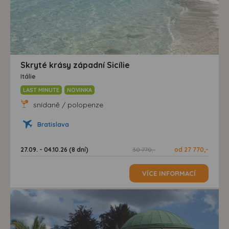
Skryté krásy západní Sicílie
Itálie
LAST MINUTE
NOVINKA
snídaně / polopenze
Bratislava
27.09. - 04.10.26 (8 dní)
30 770,-
od 27 770,-
VÍCE INFORMACÍ