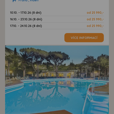
našem webu, tak na webech třetích stran. Díky tomu
Praha , Vídeň
máme možnost vytvářet profily založené na Vašich
zájmech. Na základě těchto informací není zpravidla
10.10. - 17.10.26 (8 dní)
od 25 990,-
možná bezprostřední identifikace uživatele. Bez vyjádření
16.10. - 23.10.26 (8 dní)
od 25 990,-
souhlasu, nedojde k zobrazování obsahu a reklam
17.10. - 24.10.26 (8 dní)
od 25 990,-
přizpůsobených Vašim zájmům.
VÍCE INFORMACÍ