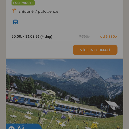
LAST MINUTE
snídaně / polopenze
20.08. - 23.08.26 (4 dny)
7 790,-
od 6 990,-
VÍCE INFORMACÍ
9,5