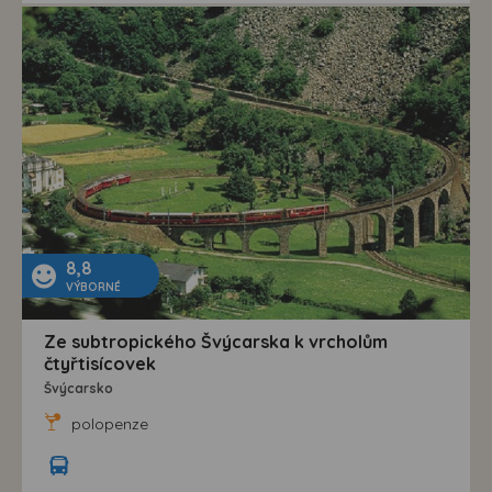
8,8
VÝBORNÉ
Ze subtropického Švýcarska k vrcholům
čtyřtisícovek
Švýcarsko
polopenze