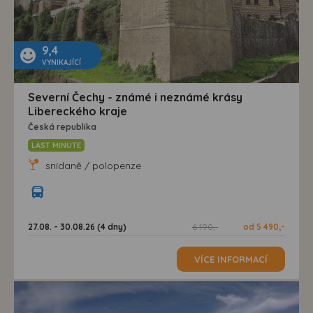
9,4
VYNIKAJÍCÍ
Severní Čechy - známé i neznámé krásy
Libereckého kraje
Česká republika
LAST MINUTE
snídaně / polopenze
27.08. - 30.08.26 (4 dny)
6 190,-
od 5 490,-
VÍCE INFORMACÍ