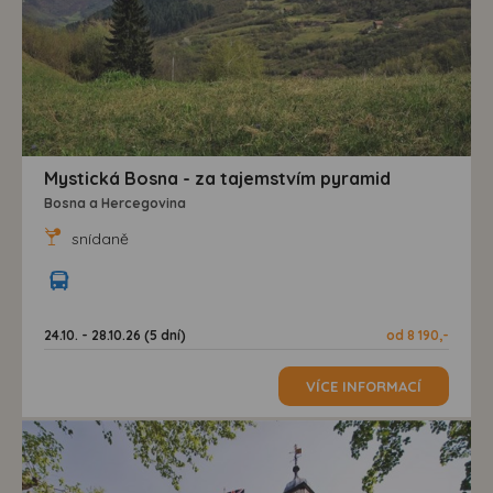
Mystická Bosna - za tajemstvím pyramid
Bosna a Hercegovina
snídaně
24.10. - 28.10.26 (5 dní)
od 8 190,-
VÍCE INFORMACÍ