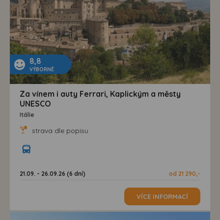
8,8
VÝBORNÉ
Za vínem i auty Ferrari, Kaplickým a městy
UNESCO
Itálie
strava dle popisu
21.09. - 26.09.26 (6 dní)
od 21 290,-
VÍCE INFORMACÍ