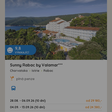
9,8
VYNIKAJÍCÍ
Sunny Rabac by Valamar***
Chorvatsko
>
Istrie
>
Rabac
plná penze
28.08. - 06.09.26 (10 dní)
od 29 180,-
04.09. - 13.09.26 (10 dní)
od 24 380,-