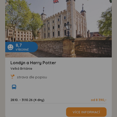
8,7
VÝBORNÉ
Londýn a Harry Potter
Velká Británie
strava dle popisu
28.10. - 31.10.26 (4 dny)
od 8 390,-
VÍCE INFORMACÍ