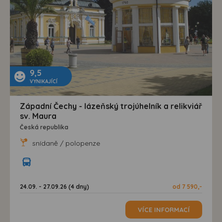
9,5
VYNIKAJÍCÍ
Západní Čechy - lázeňský trojúhelník a relikviář
sv. Maura
Česká republika
snídaně / polopenze
24.09. - 27.09.26 (4 dny)
od 7 590,-
VÍCE INFORMACÍ