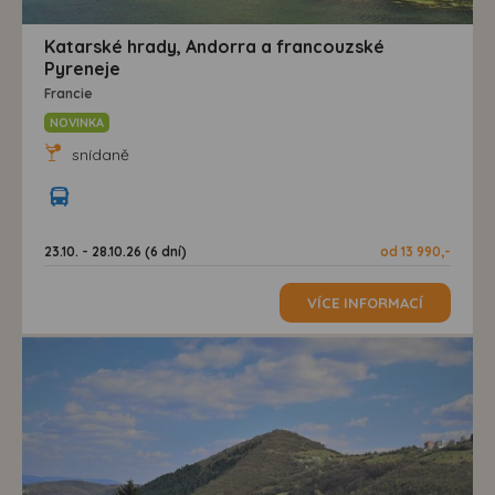
Katarské hrady, Andorra a francouzské
Pyreneje
Francie
NOVINKA
snídaně
23.10. - 28.10.26 (6 dní)
od 13 990,-
VÍCE INFORMACÍ