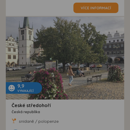
VÍCE INFORMACÍ
9,9
VYNIKAJÍCÍ
České středohoří
Česká republika
snídaně / polopenze