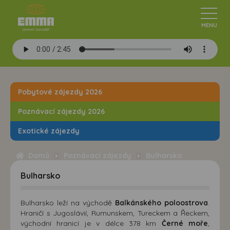
Pobytové zájezdy 2026
Poznávací zájezdy 2026
Exotické zájezdy
Domů
Poznávací zájezdy
Bulharsko
Bulharsko
Bulharsko leží na východě
Balkánského poloostrova
.
Hraničí s Jugoslávií, Rumunskem, Tureckem a Řeckem,
východní hranicí je v délce 378 km
Černé moře
,