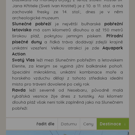
Jana Křtitele (Sveti Ivan Krstitel) je z 10. a 11. stol. a má
zachovalé fresky ze 14. stol.; dnes je v něm
archeologické muzeum.
Slunečné pobřeží
je největší bulharské
pobřežní
letovisko
má osm kilometrů dlouhou a až 150 metrů
širokou pláž, pokrytou jemným pískem.
Přírodní
písečné duny
a řídká tráva dodávají zdejší krajině
unikátní vzezření. Velkou atrakcí je zde
Aquapark
Action
.
Svatý Vlas
leží mezi Slunečním pobřežím a letoviskem
Elenite, za kterým se vypíná jižní balkánské pohoří.
Speciální mikroklima, unikátní kombinace moře a
horského vzduchu dělají z tohoto střediska ideální
místo pro trávení dovolené po celý rok.
Ravda
leží severně od Nesebaru, původně malá
rybářská vesnice žije dnes z turistiky. Asi kilometr
dlouhá pláž však není tolik zaplněná jako na Slunečném
pobřeží.
řadit dle
Datumu
Ceny
Destinace