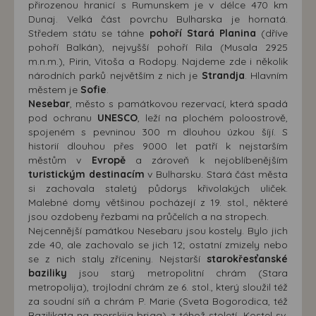
přirozenou hranicí s Rumunskem je v délce 470 km
Dunaj. Velká část povrchu Bulharska je hornatá.
Středem státu se táhne
pohoří Stará Planina
(dříve
pohoří Balkán), nejvyšší pohoří Rila (Musala 2925
m.n.m.), Pirin, Vitoša a Rodopy. Najdeme zde i několik
národních parků největším z nich je
Strandja
. Hlavním
městem je
Sofie
.
Nesebar
, město s památkovou rezervací, která spadá
pod ochranu
UNESCO
, leží na plochém poloostrově,
spojeném s pevninou 300 m dlouhou úzkou šíjí. S
historií dlouhou přes 9000 let patří k nejstarším
městům v
Evropě
a zároveň k nejoblíbenějším
turistickým destinacím
v Bulharsku. Stará část města
si zachovala staletý půdorys křivolakých uliček.
Malebné domy většinou pocházejí z 19. stol., některé
jsou ozdobeny řezbami na průčelích a na stropech.
Nejcennější památkou Nesebaru jsou kostely. Bylo jich
zde 40, ale zachovalo se jich 12; ostatní zmizely nebo
se z nich staly zříceniny. Nejstarší
starokřesťanské
baziliky
jsou starý metropolitní chrám (Stara
metropolija), trojlodní chrám ze 6. stol., který sloužil též
za soudní síň a chrám P. Marie (Sveta Bogorodica, též
Bazilikata na morskija brjag) z téhož století. Kostel sv.