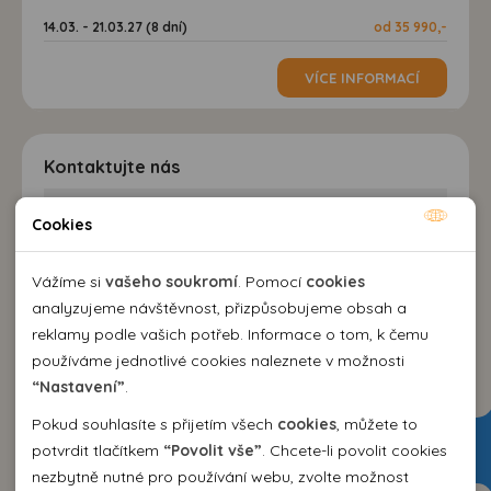
14.03. - 21.03.27 (8 dní)
od 35 990,-
VÍCE INFORMACÍ
Kontaktujte nás
Cookies
EMMA Agency spol. s r.o.
Nutné cookies
cestovní kancelář
Nutné cookies pomáhají, aby byla webová stránka
Kozí 10, 602 00 Brno
Vážíme si
vašeho soukromí
. Pomocí
cookies
použitelná tak, že umožní základní funkce jako navigace
+420 542 214 343
analyzujeme návštěvnost, přizpůsobujeme obsah a
stránky a přístup k zabezpečeným sekcím webové stránky.
emma@emma.cz
reklamy podle vašich potřeb. Informace o tom, k čemu
Webová stránka nemůže správně fungovat bez těchto
používáme jednotlivé cookies naleznete v možnosti
Dovolená 2026
cookies.
“Nastavení”
.
Pokud souhlasíte s přijetím všech
cookies
, můžete to
Dovolená Španělsko 2026
Analytické cookies
potvrdit tlačítkem
“Povolit vše”
. Chcete-li povolit cookies
Dovolená Bulharsko 2026
nezbytně nutné pro používání webu, zvolte možnost
Pomocí analytických cookies můžeme měřit návštěvnost
Dovolená Řecko 2026