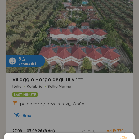
9,2
VYNIKAJÍCÍ
Villaggio Borgo degli Ulivi****
Itálie
>
Kalábrie
>
Sellia Marina
LAST MINUTE
polopenze / beze stravy, Oběd
Brno
27.08. - 03.09.26 (8 dní)
25 990,-
od 19 770,-