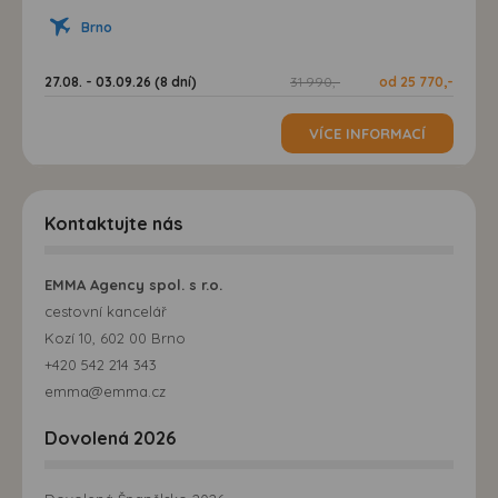
možná bezprostřední identifikace uživatele. Bez vyjádření
Brno
souhlasu, nedojde k zobrazování obsahu a reklam
přizpůsobených Vašim zájmům.
27.08. - 03.09.26 (8 dní)
31 990,-
od 25 770,-
VÍCE INFORMACÍ
Kontaktujte nás
EMMA Agency spol. s r.o.
cestovní kancelář
Kozí 10, 602 00 Brno
+420 542 214 343
emma@emma.cz
Dovolená 2026