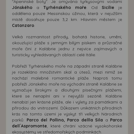
"Apeninské boty". Je omývána tyrkysovými vodami
Jónského
a
Tyrhénského moře
. Od
Sicílie
je
oddělena pouze Messinskou úžinou, která v nejužším
místě dosahuje pouze 3,2 km. Hlavním městem je
Catanzaro
.
Velká rozmanitost přírody, bohatá historie, umění,
okouzlující pláže s jemným bílým pískem a průzračné
moře činí z Kalábrie jednu z nejvíce zajímavých a
turisticky vyhledávaných oblastí celé Itálie.
Pobřeží Tyrhénského moře na západní straně Kalábrie
je rozekláno množstvím skal a útesů, mezi nimiž se
nachází malebné romantické pláže. Naproti tomu
pobřeží Jónského moře na východní straně Kalábrie se
vyznačuje širokými a dlouhými písečnými plážemi,
které se nenaplní ani v nejvyšší sezóně. Kalábrie
nenabízí jen krásné pláže, ale i výlety za památkami a
přírodou do vnitrozemí. Důkazem unikátních přírodních
krás na tomto území je výskyt tří velkých Národních
parků:
Parco del Pollino, Parco dellla Sila
a
Parco
dell´Aspromonte
, které chrání vzácné vysokohorské
ekosystémy ve středomořských podmínkách.