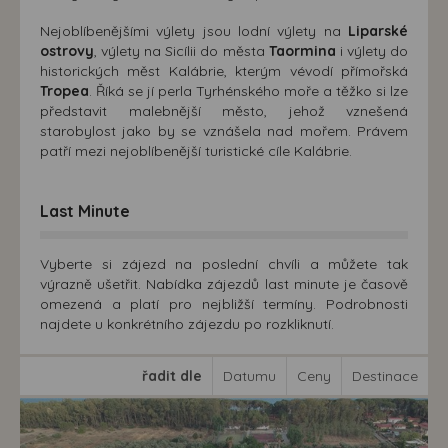
Nejoblíbenějšími výlety jsou lodní výlety na
Liparské
ostrovy
, výlety na Sicílii do města
Taormina
i výlety do
historických měst Kalábrie, kterým vévodí přímořská
Tropea
. Říká se jí perla Tyrhénského moře a těžko si lze
představit malebnější město, jehož vznešená
starobylost jako by se vznášela nad mořem. Právem
patří mezi nejoblíbenější turistické cíle Kalábrie.
Last Minute
Vyberte si zájezd na poslední chvíli a můžete tak
výrazně ušetřit. Nabídka zájezdů last minute je časově
omezená a platí pro nejbližší termíny. Podrobnosti
najdete u konkrétního zájezdu po rozkliknutí.
řadit dle
Datumu
Ceny
Destinace