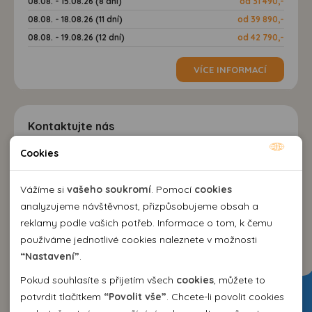
08.08. - 15.08.26 (8 dní)
od 31 490,-
08.08. - 18.08.26 (11 dní)
od 39 890,-
08.08. - 19.08.26 (12 dní)
od 42 790,-
VÍCE INFORMACÍ
Kontaktujte nás
Cookies
Nutné cookies
EMMA Agency spol. s r.o.
cestovní kancelář
Nutné cookies pomáhají, aby byla webová stránka
Vážíme si
vašeho soukromí
. Pomocí
cookies
Kozí 10, 602 00 Brno
použitelná tak, že umožní základní funkce jako navigace
analyzujeme návštěvnost, přizpůsobujeme obsah a
+420 542 214 343
stránky a přístup k zabezpečeným sekcím webové stránky.
reklamy podle vašich potřeb. Informace o tom, k čemu
emma@emma.cz
Webová stránka nemůže správně fungovat bez těchto
používáme jednotlivé cookies naleznete v možnosti
cookies.
“Nastavení”
.
Dovolená 2026
Pokud souhlasíte s přijetím všech
cookies
, můžete to
Analytické cookies
potvrdit tlačítkem
“Povolit vše”
. Chcete-li povolit cookies
Dovolená Španělsko 2026