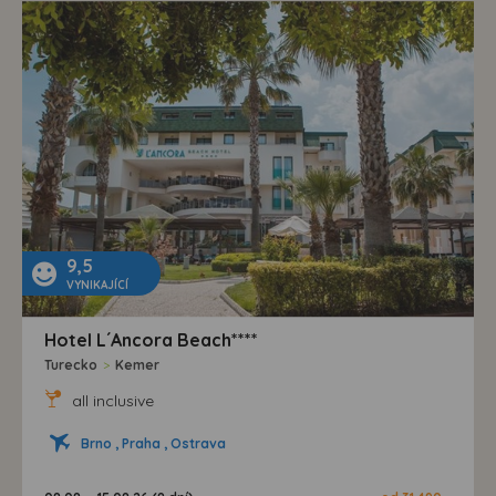
9,5
VYNIKAJÍCÍ
Hotel L´Ancora Beach****
Turecko
>
Kemer
all inclusive
Brno , Praha , Ostrava