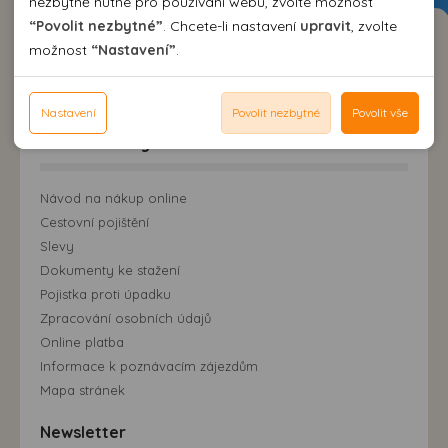
nezbytně nutné pro používání webu, zvolte možnost
Pomocí analytických cookies můžeme měřit návštěvnost
Dovolená Bulharsko 2026
“Povolit nezbytné”
. Chcete-li nastavení
upravit
, zvolte
našeho webu, zdroje návštěv, výkon reklam a také jejich
Personální cookies
Dovolená Řecko 2026
možnost
“Nastavení”
.
dosah. Takto získaná data zpracováváme anonymně bez
Dovolená Chorvatsko 2026
Personalizační soubory cookies nám umožňují přizpůsobit
vazby na konkrétního uživatele našeho webu. Bez vašeho
Dovolená Itálie 2026
prohlížení webu dle vašich zájmů a preferencí. Bez
Reklamní cookies
souhlasu s používáním analytických cookies, ztrácíme
Poznávací zájezdy 2026
souhlasu může dojít mj. k zobrazování informací
Nastavení
Povolit nezbytné
Povolit vše
Reklamní cookies používáme my nebo třetí strana k
možnost analýzy výkonu a optimalizace našeho webu.
neodpovídající Vaším potřebám, méně užitečné nabídce či
zobrazování relevantní reklamy nebo obsahu jak na
Pro zákazníky
doporučení.
našem webu, tak na webech třetích stran. Díky tomu
máme možnost vytvářet profily založené na Vašich
Návod na nákup online
zájmech. Na základě těchto informací není zpravidla
Cestovní pojištění
možná bezprostřední identifikace uživatele. Bez vyjádření
Slevy
souhlasu, nedojde k zobrazování obsahu a reklam
Dokumenty ke stažení
přizpůsobených Vašim zájmům.
Pojistka proti úpadku
Zpracování osobních údajů
Online platba
Informace k poznávacím zájezdům
Mapa stránek
Newsletter