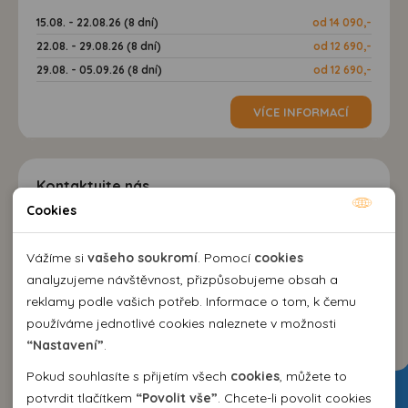
15.08. - 22.08.26 (8 dní)
od 14 090,-
22.08. - 29.08.26 (8 dní)
od 12 690,-
29.08. - 05.09.26 (8 dní)
od 12 690,-
VÍCE INFORMACÍ
Kontaktujte nás
Cookies
Nutné cookies
EMMA Agency spol. s r.o.
Nutné cookies pomáhají, aby byla webová stránka
Vážíme si
vašeho soukromí
. Pomocí
cookies
cestovní kancelář
použitelná tak, že umožní základní funkce jako navigace
analyzujeme návštěvnost, přizpůsobujeme obsah a
Kozí 10, 602 00 Brno
stránky a přístup k zabezpečeným sekcím webové stránky.
reklamy podle vašich potřeb. Informace o tom, k čemu
+420 542 214 343
Webová stránka nemůže správně fungovat bez těchto
používáme jednotlivé cookies naleznete v možnosti
emma@emma.cz
cookies.
“Nastavení”
.
Dovolená 2026
Pokud souhlasíte s přijetím všech
cookies
, můžete to
Analytické cookies
potvrdit tlačítkem
“Povolit vše”
. Chcete-li povolit cookies