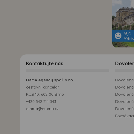
9,4
VYNIK
Kontaktujte nás
Dovole
EMMA Agency spol. s r.o.
Dovolená 
cestovní kancelář
Dovolená 
Kozí 10, 602 00 Brno
Dovolená
+420 542 214 343
Dovolená
emma@emma.cz
Dovolená 
Poznávací