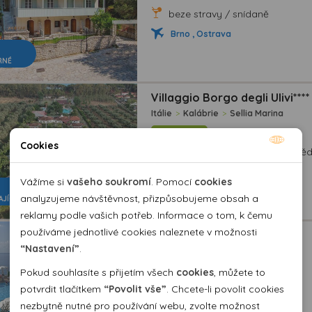
beze stravy / snídaně
Brno , Ostrava
RNÉ
Villaggio Borgo degli Ulivi****
Itálie
>
Kalábrie
>
Sellia Marina
LAST MINUTE
Cookies
polopenze / beze stravy, Obě
Nutné cookies
Brno
Nutné cookies pomáhají, aby byla webová stránka
Vážíme si
vašeho soukromí
. Pomocí
cookies
použitelná tak, že umožní základní funkce jako navigace
analyzujeme návštěvnost, přizpůsobujeme obsah a
AJÍCÍ
stránky a přístup k zabezpečeným sekcím webové stránky.
reklamy podle vašich potřeb. Informace o tom, k čemu
Webová stránka nemůže správně fungovat bez těchto
používáme jednotlivé cookies naleznete v možnosti
Hotel Poggio di Tropea***
cookies.
“Nastavení”
.
Itálie
>
Kalábrie
>
Parghelia
LAST MINUTE
Pokud souhlasíte s přijetím všech
cookies
, můžete to
Analytické cookies
potvrdit tlačítkem
“Povolit vše”
. Chcete-li povolit cookies
light all inclusive
nezbytně nutné pro používání webu, zvolte možnost
Pomocí analytických cookies můžeme měřit návštěvnost
Brno