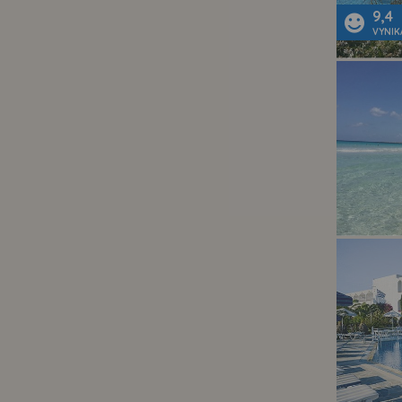
9,4
VYNIK