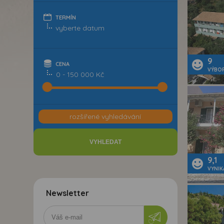
TERMÍN
9
CENA
VÝBO
0 - 150 000 Kč
rozšířené vyhledávání
9,1
VYNIK
Newsletter