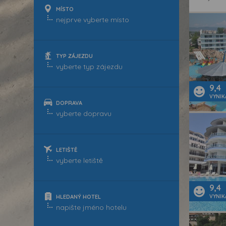
MÍSTO
TYP ZÁJEZDU
9,4
VYNIK
DOPRAVA
LETIŠTĚ
9,4
HLEDANÝ HOTEL
VYNIK