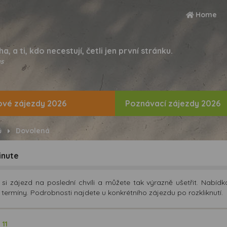
Home
ha, a ti, kdo necestují, četli jen první stránku.
s
vé zájezdy 2026
Poznávací zájezdy 2026
ů
Dovolená
inute
 si zájezd na poslední chvíli a můžete tak výrazně ušetřit. Nabíd
í termíny. Podrobnosti najdete u konkrétního zájezdu po rozkliknutí.
ů
11