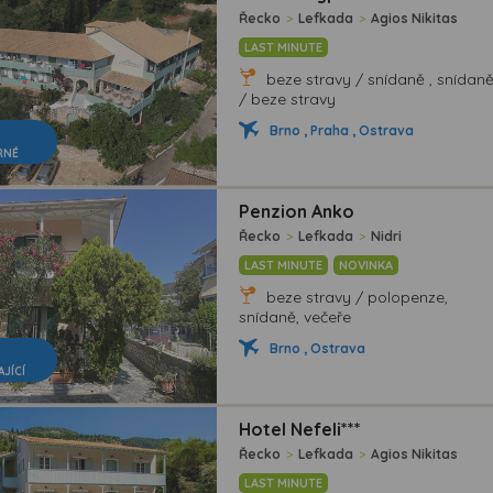
Řecko
>
Lefkada
>
Agios Nikitas
LAST MINUTE
beze stravy / snídaně , snídan
/ beze stravy
Brno , Praha , Ostrava
RNÉ
Penzion Anko
Řecko
>
Lefkada
>
Nidri
LAST MINUTE
NOVINKA
beze stravy / polopenze,
snídaně, večeře
Brno , Ostrava
AJÍCÍ
Hotel Nefeli***
Řecko
>
Lefkada
>
Agios Nikitas
LAST MINUTE