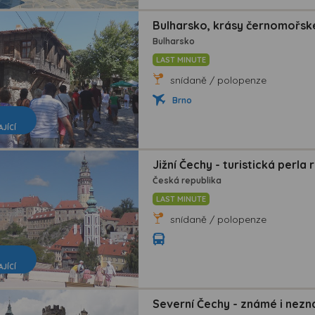
Bulharsko, krásy černomořské
Bulharsko
LAST MINUTE
snídaně / polopenze
Brno
AJÍCÍ
Jižní Čechy - turistická perla 
Česká republika
LAST MINUTE
snídaně / polopenze
AJÍCÍ
Severní Čechy - známé i nezn