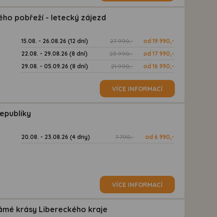
ho pobřeží - letecký zájezd
15.08. - 26.08.26 (12 dní)
27 990,-
od 19 990,-
22.08. - 29.08.26 (8 dní)
23 990,-
od 17 990,-
29.08. - 05.09.26 (8 dní)
21 990,-
od 16 990,-
VÍCE INFORMACÍ
republiky
20.08. - 23.08.26 (4 dny)
7 790,-
od 6 990,-
VÍCE INFORMACÍ
ámé krásy Libereckého kraje