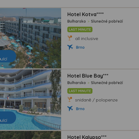
Hotel Kotva****
Bulharsko
>
Slunečné pobřeží
LAST MINUTE
all inclusive
Brno
AJÍCÍ
Hotel Blue Bay***
Bulharsko
>
Slunečné pobřeží
LAST MINUTE
snídaně / polopenze
Brno
AJÍCÍ
Hotel Kalypso***