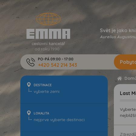
Svět je jako kni
Aurelius Augustinu
od roku 1990
PO-PÁ 09:00 - 17:00
Pobyto
+420 542 214 343
Dom
DESTINACE
Last M
Vyberte
LOKALITA
nejbližš
Zájezd