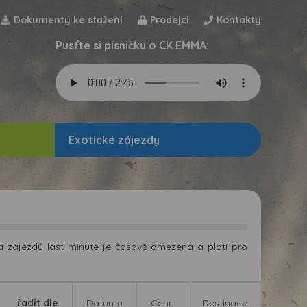
Dokumenty ke stažení
Prodejci
Kontakty
Pusťte si písničku o CK EMMA:
Exotické zájezdy
ka zájezdů last minute je časově omezená a platí pro
řadit dle
Datumu
Ceny
Destinace