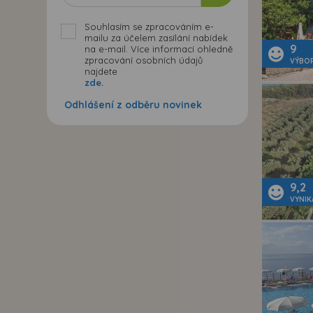
Souhlasím se zpracováním e-
mailu za účelem zasílání nabídek
9
na e-mail. Více informací ohledně
zpracování osobních údajů
VÝBO
najdete
zde.
Odhlášení z odběru novinek
9,2
VYNIK