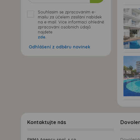
Souhlasím se zpracováním e-
mailu za účelem zasílání nabídek
na e-mail. Více informací ohledně
zpracování osobních údajů
najdete
zde.
Odhlášení z odběru novinek
Kontaktujte nás
Dovole
EMMA Agency spol. s r.o.
Dovolená 