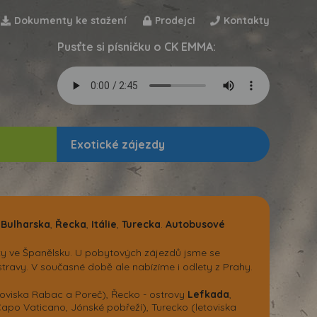
Dokumenty ke stažení
Prodejci
Kontakty
Pusťte si písničku o CK EMMA:
Exotické zájezdy
,
Bulharska
,
Řecka
,
Itálie
,
Turecka
.
Autobusové
yty ve Španělsku. U pobytových zájezdů jsme se
ravy. V současné době ale nabízíme i odlety z Prahy.
toviska Rabac a Poreč), Řecko - ostrovy
Lefkada
,
Capo Vaticano, Jónské pobřeží), Turecko (letoviska