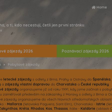
Home
ha, a ti, kdo necestují, četli jen první stránku.
s
vé zájezdy 2026
Poznávací zájezdy 2026
ů
Pobytové zájezdy
me
letecké zájezdy
s odlety z Brna, Prahy a Ostravy do
Španělska
y
a
zájezdy vlastní dopravou
do
Chorvatska
a
České republiky
.
vé zájezdy
organizujeme již od roku 1991, kdy jsme začínali s pob
u zaměřovali především na zákazníky z Moravy s odlety z Brna a Ost
é zájezdy organizujeme do všech hlavních středomořských oblastí:
ko -
Mallorca
(letoviska Paguera, Sant Elm), Chorvatsko -
Istrie
(le
Zakynthos
,
Kréta
,
Rhodos
,
Kos
,
Thassos
, Itálie -
Kalábrie
(oblasti 