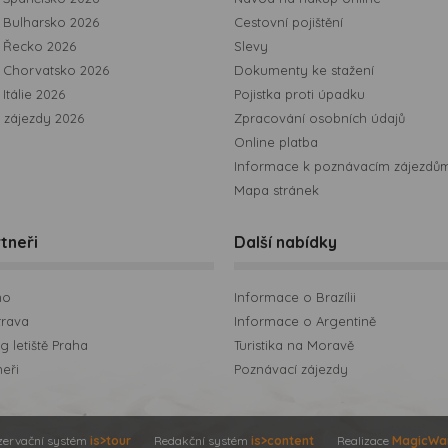
Bulharsko 2026
Cestovní pojištění
 Řecko 2026
Slevy
 Chorvatsko 2026
Dokumenty ke stažení
Itálie 2026
Pojistka proti úpadku
 zájezdy 2026
Zpracování osobních údajů
Online platba
Informace k poznávacím zájezdů
Mapa stránek
tneři
Další nabídky
no
Informace o Brazílii
trava
Informace o Argentině
 letiště Praha
Turistika na Moravě
neři
Poznávací zájezdy
zervační systém
is>tour
Redakční systém
is>content
Realizace
MagicWa