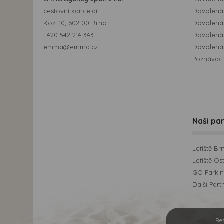
cestovní kancelář
Dovolená 
Kozí 10, 602 00 Brno
Dovolená
+420 542 214 343
Dovolená
emma@emma.cz
Dovolená 
Poznávací
Naši par
Letiště Br
Letiště Os
GO Parking
Další Part
Re