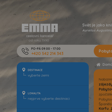
Svět je jako kni
Aurelius Augustinu
od roku 1990
PO-PÁ 09:00 - 17:00
Pobyto
+420 542 214 343
Dom
DESTINACE
Nabízí
zájezd
Pobyto
LOKALITA
zpočátk
Pobytov
Španěls
Korfu
,