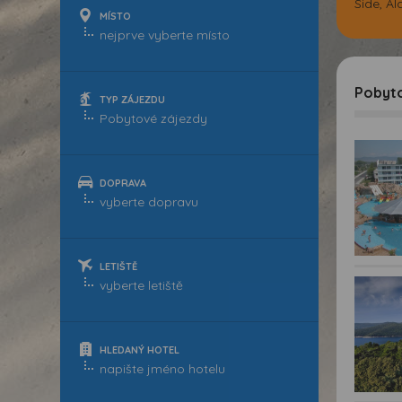
Side, Al
MÍSTO
Pobyto
TYP ZÁJEZDU
DOPRAVA
LETIŠTĚ
HLEDANÝ HOTEL