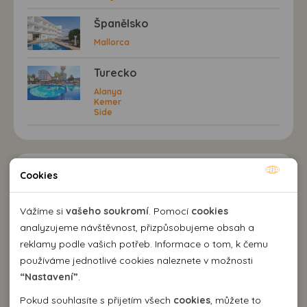
Španělsko
Mallorca
Turecko
Alanya
Kemer
Side
Kontaktujte nás
Cookies
Nutné cookies
Nutné cookies pomáhají, aby byla webová stránka
Vážíme si
vašeho soukromí
. Pomocí
cookies
EMMA Agency spol. s r.o.
použitelná tak, že umožní základní funkce jako navigace
analyzujeme návštěvnost, přizpůsobujeme obsah a
cestovní kancelář
stránky a přístup k zabezpečeným sekcím webové stránky.
reklamy podle vašich potřeb. Informace o tom, k čemu
Kozí 10, 602 00 Brno
Webová stránka nemůže správně fungovat bez těchto
používáme jednotlivé cookies naleznete v možnosti
+420 542 214 343
cookies.
“Nastavení”
.
emma@emma.cz
Pokud souhlasíte s přijetím všech
cookies
, můžete to
Dovolená 2026