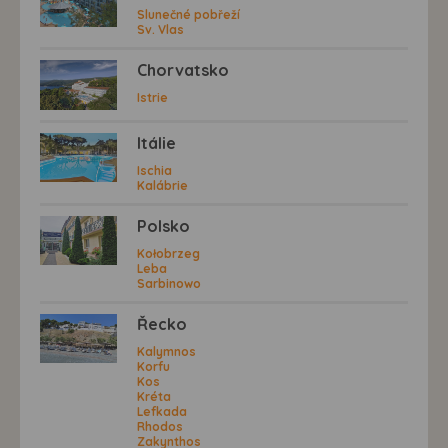
Slunečné pobřeží
Sv. Vlas
Chorvatsko
Istrie
Itálie
Ischia
Kalábrie
Polsko
Kołobrzeg
Leba
Sarbinowo
Řecko
Kalymnos
Korfu
Kos
Kréta
Lefkada
Rhodos
Zakynthos