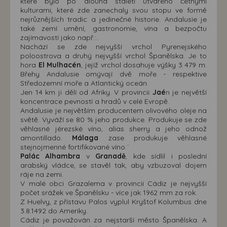
které bylo po dlouhá staletí utvářeno četnými
kulturami, které zde zanechaly svou stopu ve formě
nejrůznějších tradic a jedinečné historie. Andalusie je
také zemí umění, gastronomie, vína a bezpočtu
zajímavostí jako např.:.
Nachází se zde nejvyšší vrchol Pyrenejského
poloostrova a druhý nejvyšší vrchol Španělska. Je to
hora
El Mulhacén
, jejíž vrchol dosahuje výšky 3 479 m.
Břehy Andalusie omývají dvě moře - respektive
Středozemní moře a Atlantický oceán.
Jen 14 km ji dělí od Afriky. V provincii
Jaé
n je největší
koncentrace pevností a hradů v celé Evropě.
Andalusie je největším producentem olivového oleje na
světě. Vyváží se 80 % jeho produkce. Produkuje se zde
věhlasné jérezské víno, alias sherry a jeho odnož
amontillado.
Málaga
zase produkuje věhlasné
stejnojmenné fortifikované víno.¨
Palác Alhambra
v
Granadě
, kde sídlil i poslední
arabský vládce, se stavěl tak, aby vzbuzoval dojem
ráje na zemi.
V malé obci Grazalema v provincii Cádiz je nejvyšší
počet srážek ve Španělsku - více jak 1962 mm za rok.
Z Huelvy, z přístavu Palos vyplul Kryštof Kolumbus dne
3.8.1492 do Ameriky.
Cádiz je považován za nejstarší město Španělska. A