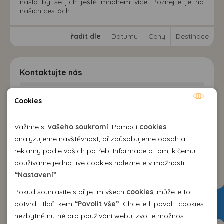
našlo by se jich ještě mnohem více. Poznejte je na
našich cestách.
řadit dle
Datumu
Ceny
Destinace
Kontaktujte nás
EMMA Agency spol. s r.o.
Cookies
Nutné cookies
cestovní kancelář
Kozí 10, 602 00 Brno
Nutné cookies pomáhají, aby byla webová stránka
Vážíme si
vašeho soukromí
. Pomocí
cookies
+420 542 214 343
použitelná tak, že umožní základní funkce jako navigace
analyzujeme návštěvnost, přizpůsobujeme obsah a
emma@emma.cz
stránky a přístup k zabezpečeným sekcím webové stránky.
reklamy podle vašich potřeb. Informace o tom, k čemu
Webová stránka nemůže správně fungovat bez těchto
používáme jednotlivé cookies naleznete v možnosti
Dovolená 2026
cookies.
“Nastavení”
.
Pokud souhlasíte s přijetím všech
cookies
, můžete to
Dovolená Španělsko 2026
Analytické cookies
potvrdit tlačítkem
“Povolit vše”
. Chcete-li povolit cookies
Dovolená Bulharsko 2026
nezbytně nutné pro používání webu, zvolte možnost
Pomocí analytických cookies můžeme měřit návštěvnost
Dovolená Řecko 2026