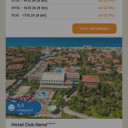
07.10. - 14.10.26 (8 dní)
od 22 190,-
09.10. - 16.10.26 (8 dní)
od 22 190,-
10.10. - 17.10.26 (8 dní)
od 22 190,-
VÍCE INFORMACÍ
9,5
VYNIKAJÍCÍ
Hotel Club Nena*****