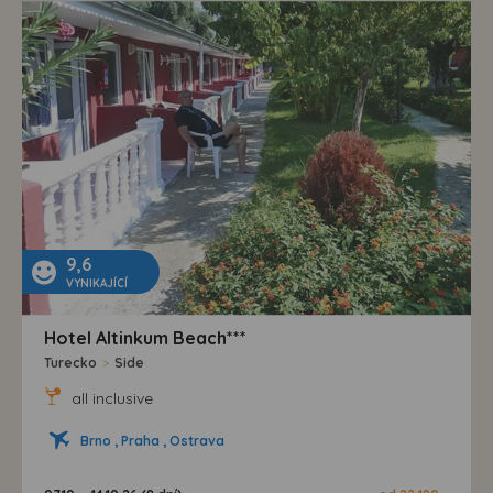
9,6
VYNIKAJÍCÍ
Hotel Altinkum Beach***
Turecko
>
Side
all inclusive
Brno , Praha , Ostrava