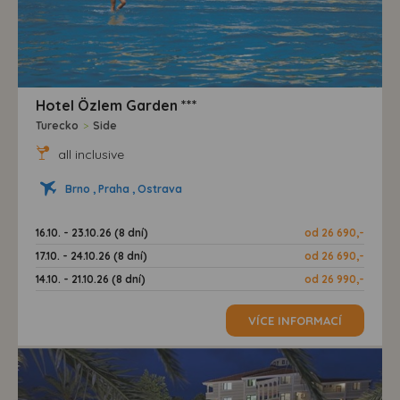
Hotel Özlem Garden ***
Turecko
>
Side
all inclusive
Brno , Praha , Ostrava
16.10. - 23.10.26 (8 dní)
od 26 690,-
17.10. - 24.10.26 (8 dní)
od 26 690,-
14.10. - 21.10.26 (8 dní)
od 26 990,-
VÍCE INFORMACÍ