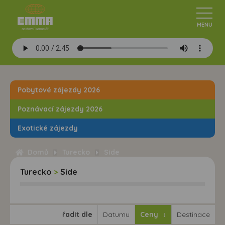
Pobytové zájezdy 2026
Poznávací zájezdy 2026
Exotické zájezdy
Domů
Turecko
Side
Turecko
>
Side
řadit dle
Datumu
Ceny
Destinace