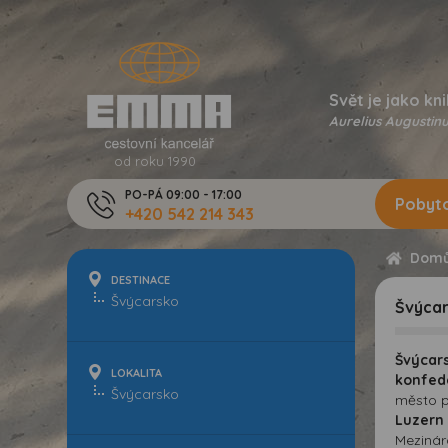
Svět je jako kni
Aurelius Augustinu
od roku 1990
PO-PÁ 09:00 - 17:00
Pobyto
+420 542 214 343
Dom
DESTINACE
Švýca
Švýcar
LOKALITA
konfed
město p
Luzer
Mezinár