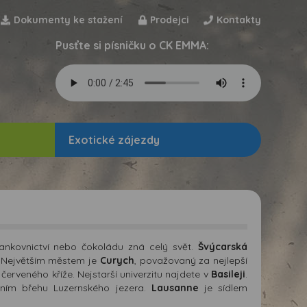
Dokumenty ke stažení
Prodejci
Kontakty
Pusťte si písničku o CK EMMA:
Exotické zájezdy
ankovnictví nebo čokoládu zná celý svět.
Švýcarská
. Největším městem je
Curych
, považovaný za nejlepší
červeného kříže. Nejstarší univerzitu najdete v
Basileji
.
dním břehu Luzernského jezera.
Lausanne
je sídlem