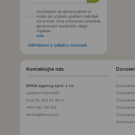
Souhlasím se zpracováním e-
mailu za účelem zasílání nabídek
na e-mail. Více informací ohledně
zpracování osobních údajů
najdete
zde.
Odhlášení z odběru novinek
Kontaktujte nás
Dovole
EMMA Agency spol. s r.o.
Dovolená 
cestovní kancelář
Dovolená 
Kozí 10, 602 00 Brno
Dovolená
+420 542 214 343
Dovolená
emma@emma.cz
Dovolená 
Poznávací