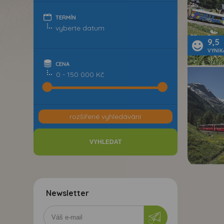
TERMÍN
9,5
VYNIK
CENA
0 - 150 000 Kč
rozšířené vyhledávání
Newsletter