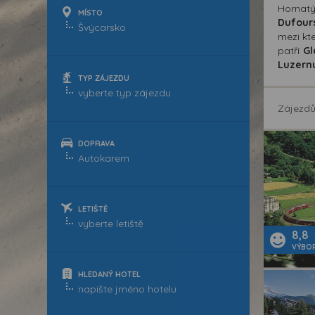
Hornat
MÍSTO
Dufour
mezi kt
patří
Gl
Luzern
TYP ZÁJEZDU
Zájezd
DOPRAVA
LETIŠTĚ
8,8
VÝBO
HLEDANÝ HOTEL