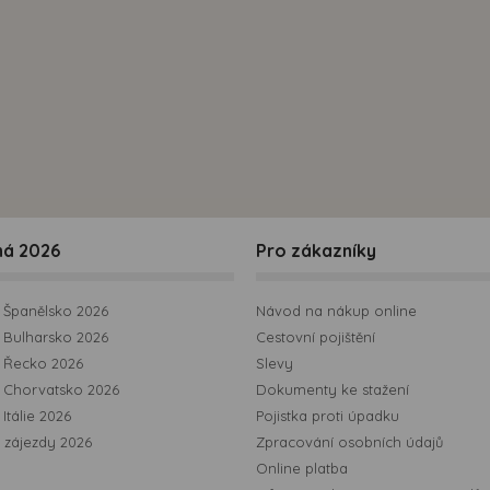
možná bezprostřední identifikace uživatele. Bez vyjádření
souhlasu, nedojde k zobrazování obsahu a reklam
přizpůsobených Vašim zájmům.
ná 2026
Pro zákazníky
Španělsko 2026
Návod na nákup online
Bulharsko 2026
Cestovní pojištění
 Řecko 2026
Slevy
 Chorvatsko 2026
Dokumenty ke stažení
Itálie 2026
Pojistka proti úpadku
 zájezdy 2026
Zpracování osobních údajů
Online platba