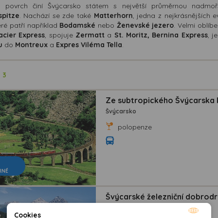
ý povrch činí Švýcarsko státem s největší průměrnou nadmo
spitze
. Nachází se zde také
Matterhorn
, jedna z nejkrásnějších 
eré patří například
Bodamské
nebo
Ženevské jezero
. Velmi oblíb
acier Express
, spojuje
Zermatt
a
St. Moritz, Bernina Express
, j
u
do
Montreux
a
Expres Viléma Tella
.
ů
3
Ze subtropického Švýcarska k
Švýcarsko
polopenze
RNÉ
Švýcarské železniční dobrodr
Švýcarsko
Cookies