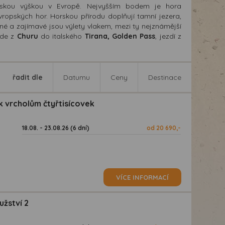
řskou výškou v Evropě. Nejvyšším bodem je hora
evropských hor. Horskou přírodu doplňují tamní jezera,
ené a zajímavé jsou výlety vlakem, mezi ty nejznámější
ede z
Churu
do italského
Tirana, Golden Pass
, jezdí z
řadit dle
Datumu
Ceny
Destinace
 vrcholům čtyřtisícovek
18.08. - 23.08.26 (6 dní)
od 20 690,-
VÍCE INFORMACÍ
užství 2