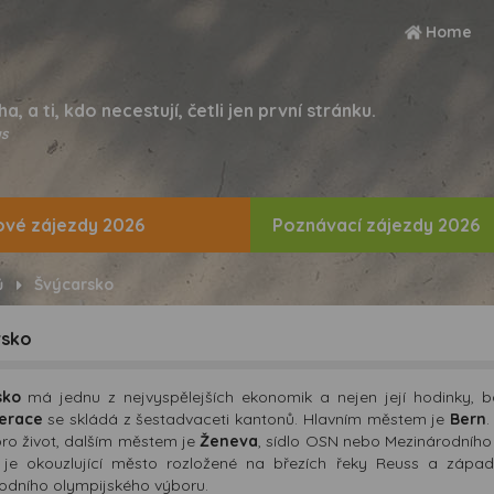
Home
ha, a ti, kdo necestují, četli jen první stránku.
s
vé zájezdy 2026
Poznávací zájezdy 2026
ů
Švýcarsko
rsko
sko
má jednu z nejvyspělejších ekonomik a nejen její hodinky, b
erace
se skládá z šestadvaceti kantonů. Hlavním městem je
Bern
ro život, dalším městem je
Ženeva
, sídlo OSN nebo Mezinárodního 
n
je okouzlující město rozložené na březích řeky Reuss a zápa
odního olympijského výboru.