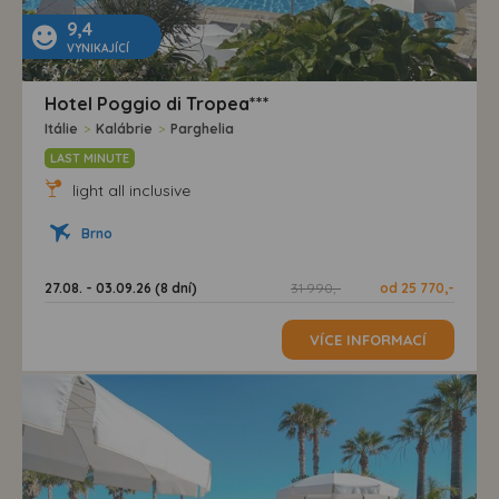
9,4
VYNIKAJÍCÍ
Hotel Poggio di Tropea***
Itálie
>
Kalábrie
>
Parghelia
LAST MINUTE
light all inclusive
Brno
27.08. - 03.09.26 (8 dní)
31 990,-
od 25 770,-
VÍCE INFORMACÍ