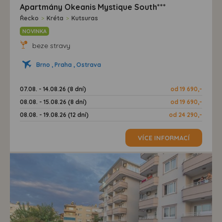
Apartmány Okeanis Mystique South***
Řecko
>
Kréta
>
Kutsuras
NOVINKA
beze stravy
Brno , Praha , Ostrava
07.08. - 14.08.26 (8 dní)
od 19 690,-
08.08. - 15.08.26 (8 dní)
od 19 690,-
08.08. - 19.08.26 (12 dní)
od 24 290,-
VÍCE INFORMACÍ