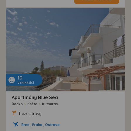
10
VYNIKAJÍCÍ
Apartmány Blue Sea
Řecko
>
Kréta
>
Kutsuras
beze stravy
Brno , Praha , Ostrava