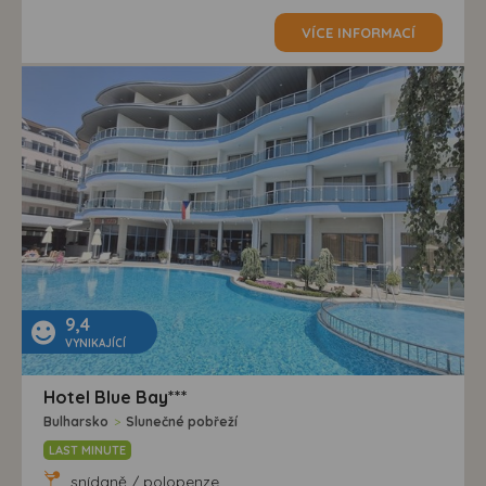
VÍCE INFORMACÍ
9,4
VYNIKAJÍCÍ
Hotel Blue Bay***
Bulharsko
>
Slunečné pobřeží
LAST MINUTE
snídaně / polopenze