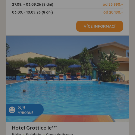
27.08. - 03.09.26 (8 dní)
od 23 990,-
03.09. - 10.09.26 (8 dní)
od 20 190,-
VÍCE INFORMACÍ
8,9
VÝBORNÉ
Hotel Grotticelle***
Itálie
>
Kalábrie
>
Capo Vaticano