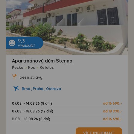
9,3
VYNIKAJÍCÍ
Apartmánový dům Stenna
Řecko
>
Kos
>
Kefalos
beze stravy
Brno , Praha , Ostrava
07.08. - 14.08.26 (8 dní)
od 16 690,-
07.08. - 18.08.26 (12 dní)
od 18 990,-
11.08. - 18.08.26 (8 dní)
od 16 690,-
VÍCE INFORMACÍ