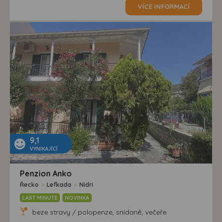
VÍCE INFORMACÍ
9,1
VYNIKAJÍCÍ
Penzion Anko
Řecko
>
Lefkada
>
Nidri
LAST MINUTE
NOVINKA
beze stravy / polopenze, snídaně, večeře