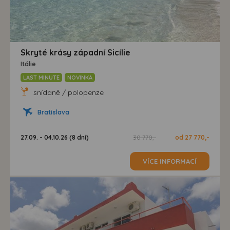
Skryté krásy západní Sicílie
Itálie
LAST MINUTE
NOVINKA
snídaně / polopenze
Bratislava
27.09. - 04.10.26 (8 dní)
30 770,-
od 27 770,-
VÍCE INFORMACÍ