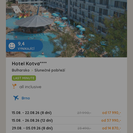
9,4
VYNIKAJÍCÍ
Hotel Kotva****
Bulharsko
>
Slunečné pobřeží
LAST MINUTE
all inclusive
Brno
15.08. - 22.08.26 (8 dní)
27 990,-
od 17 990,-
15.08. - 26.08.26 (12 dní)
od 37 990,-
29.08. - 05.09.26 (8 dní)
23 490,-
od 14 870,-