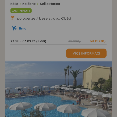
Itálie
>
Kalábrie
>
Sellia Marina
LAST MINUTE
polopenze / beze stravy, Oběd
Brno
27.08. - 03.09.26 (8 dní)
25 990,-
od 19 770,-
VÍCE INFORMACÍ