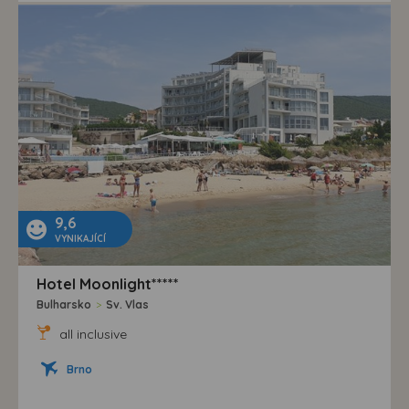
9,6
VYNIKAJÍCÍ
Hotel Moonlight*****
Bulharsko
>
Sv. Vlas
all inclusive
Brno