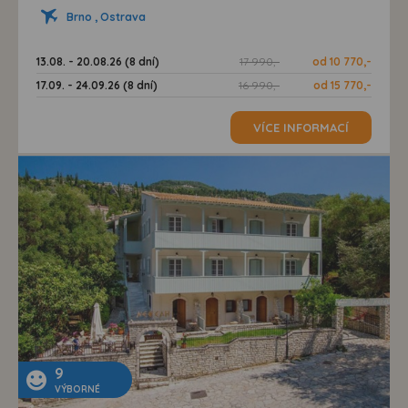
Brno , Ostrava
13.08. - 20.08.26 (8 dní)
17 990,-
od 10 770,-
17.09. - 24.09.26 (8 dní)
16 990,-
od 15 770,-
VÍCE INFORMACÍ
9
VÝBORNÉ