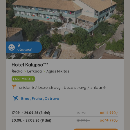
9
VÝBORNÉ
Hotel Kalypso***
Řecko
>
Lefkada
>
Agios Nikitas
LAST MINUTE
snídaně / beze stravy , beze stravy / snídaně
Brno , Praha , Ostrava
17.09. - 24.09.26 (8 dní)
16 990,-
od 14 990,-
20.08. - 27.08.26 (8 dní)
18 990,-
od 14 770,-