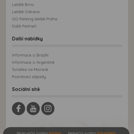
Letiště Brno
Letiště Ostrava
GO Parking letiště Praha
Další Partneři
Další nabídky
Informace o Brazílii
Informace o Argentině
Turistika na Moravě
Poznávací zájezdy
Sociální sítě
Rezervační systém
is>tour
Redakční systém
is>content