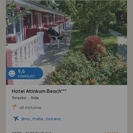
9,6
VYNIKAJÍCÍ
Hotel Altinkum Beach***
Turecko
>
Side
all inclusive
Brno , Praha , Ostrava