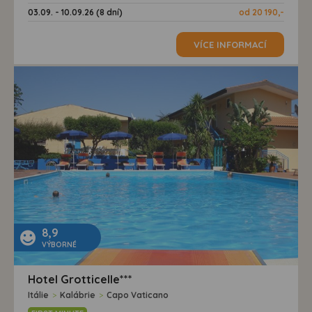
03.09. - 10.09.26 (8 dní)
od 20 190,-
VÍCE INFORMACÍ
8,9
VÝBORNÉ
Hotel Grotticelle***
Itálie
>
Kalábrie
>
Capo Vaticano