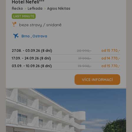
Hotel Nefeli***
Řecko
>
Lefkada
>
Agios Nikitas
LAST MINUTE
beze stravy / snídaně
Brno , Ostrava
27.08. - 03.09.26 (8 dní)
20 990,-
od 15 770,-
17.09. - 24.09.26 (8 dní)
17 990,-
od 14 770,-
03.09. - 10.09.26 (8 dní)
19 990,-
od 15 770,-
VÍCE INFORMACÍ