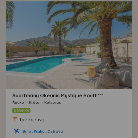
Apartmány Okeanis Mystique South***
Řecko
>
Kréta
>
Kutsuras
NOVINKA
beze stravy
Brno , Praha , Ostrava