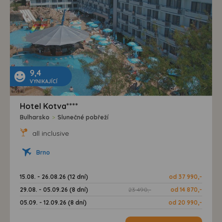
9,4
VYNIKAJÍCÍ
Hotel Kotva****
Bulharsko
>
Slunečné pobřeží
all inclusive
Brno
15.08. - 26.08.26 (12 dní)
od 37 990,-
29.08. - 05.09.26 (8 dní)
23 490,-
od 14 870,-
05.09. - 12.09.26 (8 dní)
od 20 990,-