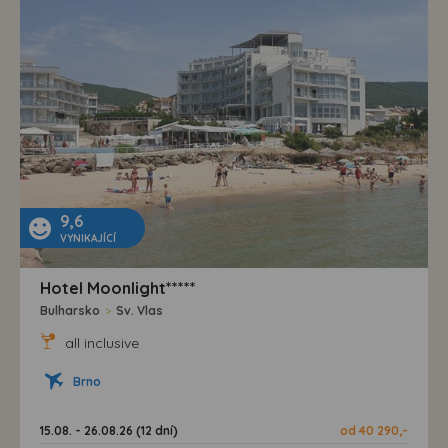
9,6
VYNIKAJÍCÍ
Hotel Moonlight*****
Bulharsko
>
Sv. Vlas
all inclusive
Brno
15.08. - 26.08.26 (12 dní)
od 40 290,-