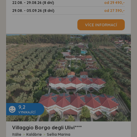
22.08. - 29.08.26 (8 dní)
od 29 490,-
29.08. - 05.09.26 (8 dní)
od 27 390,-
VÍCE INFORMACÍ
9,2
VYNIKAJÍCÍ
Villaggio Borgo degli Ulivi****
Itálie
>
Kalábrie
>
Sellia Marina