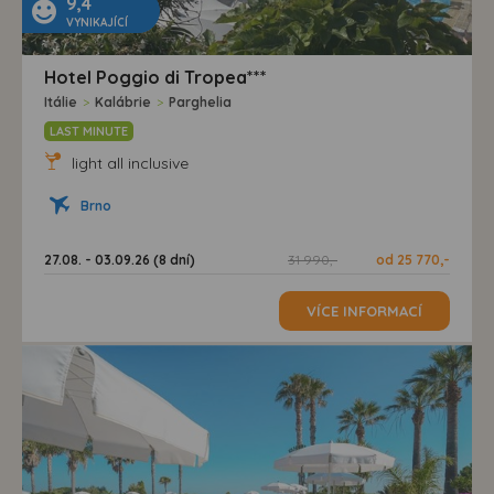
9,4
VYNIKAJÍCÍ
Hotel Poggio di Tropea***
Itálie
>
Kalábrie
>
Parghelia
LAST MINUTE
light all inclusive
Brno
27.08. - 03.09.26 (8 dní)
31 990,-
od 25 770,-
VÍCE INFORMACÍ