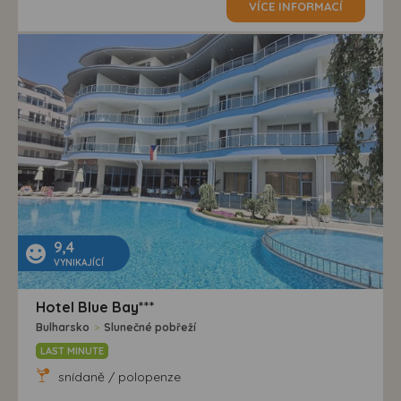
VÍCE INFORMACÍ
9,4
VYNIKAJÍCÍ
Hotel Blue Bay***
Bulharsko
>
Slunečné pobřeží
LAST MINUTE
snídaně / polopenze