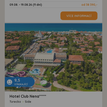
09.08. - 19.08.26 (11 dní)
od 38 390,-
VÍCE INFORMACÍ
9,5
VYNIKAJÍCÍ
Hotel Club Nena*****
Turecko
>
Side