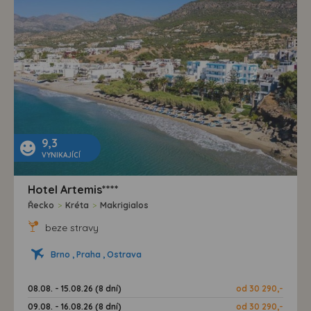
9,3
VYNIKAJÍCÍ
Hotel Artemis****
Řecko
>
Kréta
>
Makrigialos
beze stravy
Brno , Praha , Ostrava
08.08. - 15.08.26 (8 dní)
od 30 290,-
09.08. - 16.08.26 (8 dní)
od 30 290,-