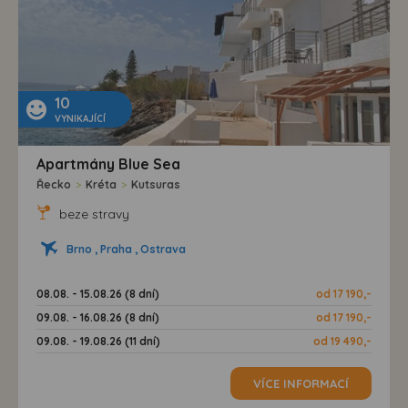
10
VYNIKAJÍCÍ
Apartmány Blue Sea
Řecko
>
Kréta
>
Kutsuras
beze stravy
Brno , Praha , Ostrava
08.08. - 15.08.26 (8 dní)
od 17 190,-
09.08. - 16.08.26 (8 dní)
od 17 190,-
09.08. - 19.08.26 (11 dní)
od 19 490,-
VÍCE INFORMACÍ