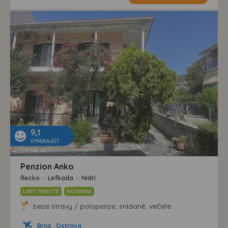
9,1
VYNIKAJÍCÍ
Penzion Anko
Řecko
>
Lefkada
>
Nidri
LAST MINUTE
NOVINKA
beze stravy / polopenze, snídaně, večeře
Brno , Ostrava