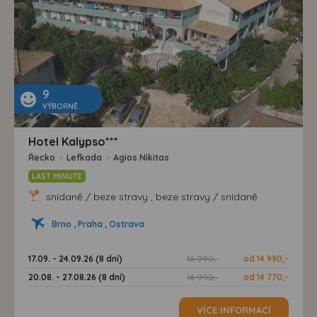
9
VÝBORNÉ
Hotel Kalypso***
Řecko
>
Lefkada
>
Agios Nikitas
LAST MINUTE
snídaně / beze stravy , beze stravy / snídaně
Brno , Praha , Ostrava
17.09. - 24.09.26 (8 dní)
16 990,-
od 14 990,-
20.08. - 27.08.26 (8 dní)
18 990,-
od 14 770,-
VÍCE INFORMACÍ