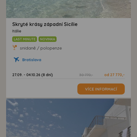
Skryté krásy západní Sicílie
Itálie
LAST MINUTE
NOVINKA
snídaně / polopenze
Bratislava
27.09. - 04.10.26 (8 dní)
30 770,-
od 27 770,-
VÍCE INFORMACÍ