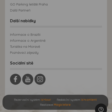
GO Parking letiště Praha
Další Partneři
Další nabídky
Informace o Brazílii
Informace o Argentině
Turistika na Moravě
Poznávací zájezdy
Sociální sítě
Rezervační systém
is>tour
Redakční systém
is>content
Realizace
MagicWare