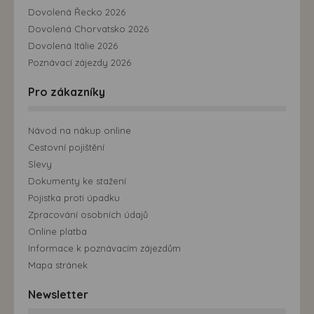
možná bezprostřední identifikace uživatele. Bez vyjádření
Dovolená Řecko 2026
souhlasu, nedojde k zobrazování obsahu a reklam
Dovolená Chorvatsko 2026
přizpůsobených Vašim zájmům.
Dovolená Itálie 2026
Poznávací zájezdy 2026
Pro zákazníky
Návod na nákup online
Cestovní pojištění
Slevy
Dokumenty ke stažení
Pojistka proti úpadku
Zpracování osobních údajů
Online platba
Informace k poznávacím zájezdům
Mapa stránek
Newsletter