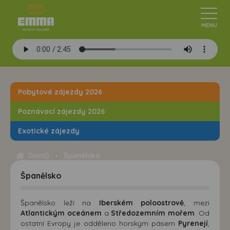
Pobytové zájezdy 2026
Poznávací zájezdy 2026
Exotické zájezdy
Domů
Španělsko
Španělsko
Španělsko leží na
Iberském poloostrově
, mezi
Atlantickým oceánem
a
Středozemním mořem
. Od
ostatní Evropy je odděleno horským pásem
Pyrenejí
,