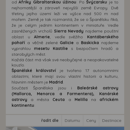
od
Afriky Gibraltarskou úžinou
. Po
Švýcarsku
je to
nejhornatější a zároveň nejvyšší země Evropy. Dvě
třetiny jejího území leží ve výšce nad 500 m nad
mořem. Země je tak rozmanitá, že se o Španělsku říká,
že je celým jedním kontinentem v miniatuře. Vedle
zasněžených vrcholů
Sierra Nevady
najdeme pouštní
oblast u
Almerie
, vedle svěžího
Kantáberského
pohoří
a věčně zelené
Galicie
a
Baskicka
najdeme
vyprahlou
mesetu Kastilie
s bezpočtem hradů a
starobylých měst.
Každá část má však své neobyčejné a neopakovatelné
kouzlo.
Španělské království
je tvořeno 17 autonomními
oblastmi, které mají svou vlastní historii a kulturu,
hlavním městem je
Madrid
.
Součástí Španělska jsou i
Baleárské ostrovy
(Mallorca, Menorca a Formentera), Kanárské
ostrovy
a města
Ceuta
a
Melilla
na
africkém
kontinentu
.
řadit dle
Datumu
Ceny
Destinace